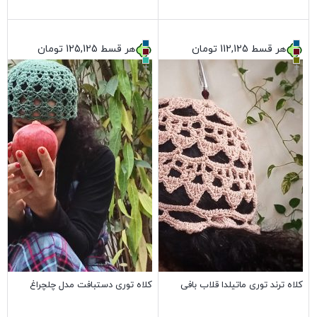
بستن
بستن
هر قسط
112,125
تومان
هر قسط
125,125
تومان
+
+
کلاه ترند توری ماتیلدا قلاب بافی
کلاه توری دستبافت مدل چلچراغ