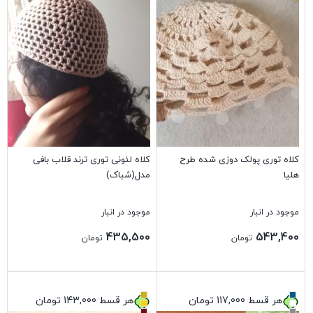
کلاه توری پولک دوزی شده طرح
کلاه لئونی توری ترند قلاب بافی
هلیا
مدل(شباک)
موجود در انبار
موجود در انبار
435,500
543,400
تومان
تومان
بستن
بستن
هر قسط
117,000
تومان
هر قسط
143,000
تومان