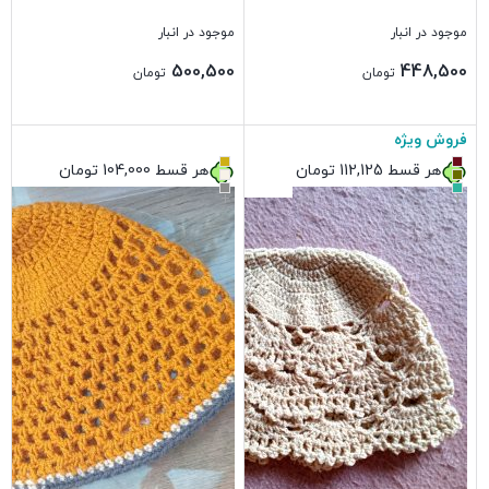
موجود در انبار
موجود در انبار
500,500
448,500
تومان
تومان
فروش ویژه
بستن
بستن
هر قسط
112,125
تومان
هر قسط
104,000
تومان
+
+