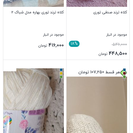
کلاه ترند صدفی توری
کلاه‌ ترند توری بهاره مدل شباک 2
موجود در انبار
موجود در انبار
18%
546,000
416,000
تومان
448,500
تومان
بستن
بستن
هر قسط
107,250
تومان
+
+