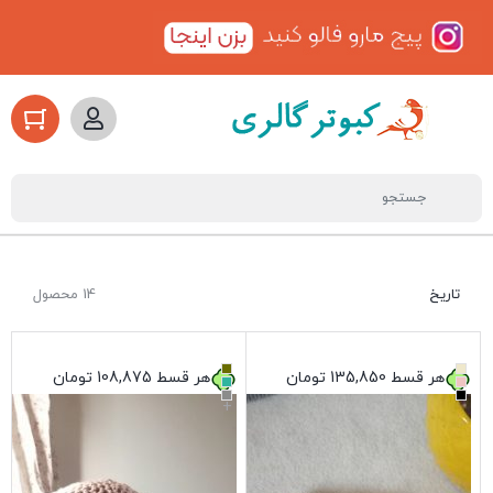
تاریخ
14 محصول
هر قسط
135,850
تومان
هر قسط
108,875
تومان
+