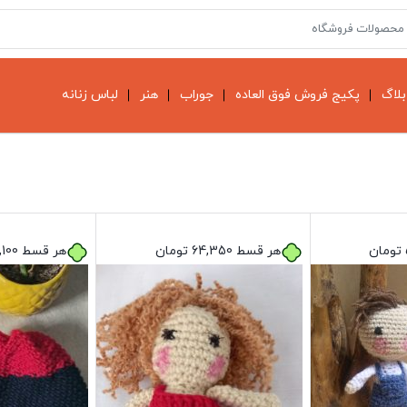
بلاگ
پکیج فروش فوق العاده
جوراب
هنر
لباس زنانه
تومان
هر قسط
64,350
تومان
هر قسط
,100