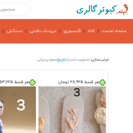
صفحه نخست
کلاه
اکسسوری
عروسک بافتنی
دستکش
مرتب‌سازی:
محبوبیت
امتیاز
تاریخ
صعودی
نزولی
هر قسط
28,925
تومان
هر قسط
53,625