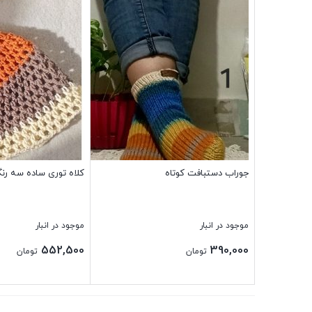
جوراب دستبافت کوتاه
کلاه توری ساده سه رن
موجود در انبار
موجود در انبار
552,500
390,000
تومان
تومان
بستن
بستن