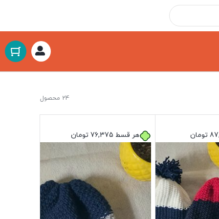
24 محصول
87
تومان
هر قسط
76,375
تومان