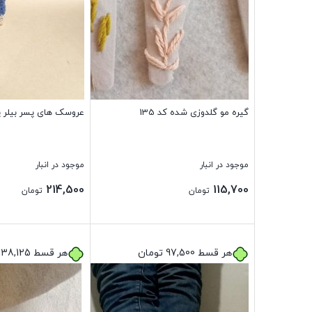
گیره مو گلدوزی شده کد 135
عروسک های پسر بیلر پوش
موجود در انبار
موجود در انبار
214,500
115,700
تومان
تومان
بستن
بستن
هر قسط
97,500
تومان
هر قسط
138,125