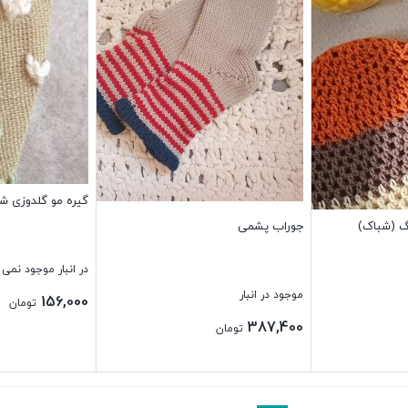
گیره مو گلدوزی شده
گ (شباک)
جوراب پشمی
در انبار موجود نمی 
موجود در انبار
156,000
تومان
387,400
تومان
بستن
بستن