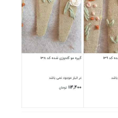
 کد 139
گیره مو گلدوزی شده کد 138
باشد
در انبار موجود نمی باشد
114,400
تومان
بستن