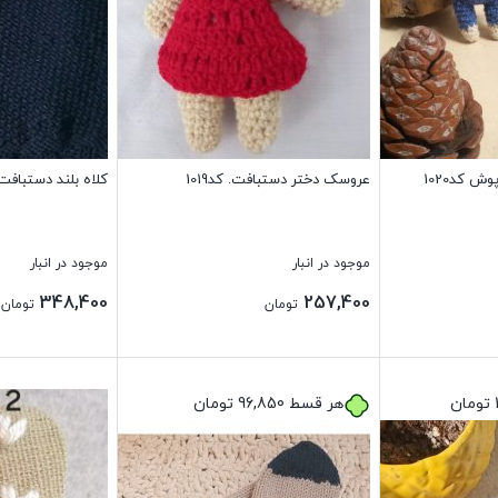
 کد1020
عروسک دختر دستبافت. کد1019
کلاه بلند دستبافت کد
موجود در انبار
موجود در انبار
348,400
257,400
تومان
تومان
بستن
بستن
تومان
هر قسط
96,850
تومان