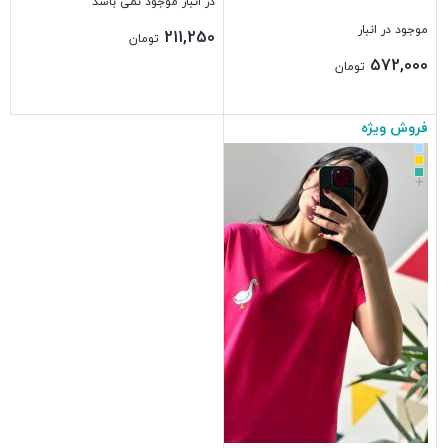
در انبار موجود نمی باشد
موجود در انبار
211,250
تومان
572,000
تومان
فروش ویژه
بستن
بستن
+