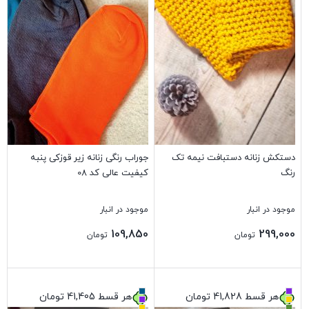
دستکش زنانه دستبافت نیمه تک
جوراب رنگی زنانه زیر قوزکی پنبه
رنگ
کیفیت عالی کد 08
موجود در انبار
موجود در انبار
109,850
299,000
تومان
تومان
بستن
بستن
هر قسط
41,828
تومان
هر قسط
41,405
تومان