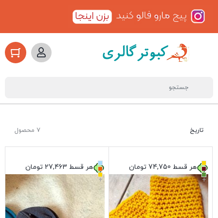
تاریخ
7 محصول
هر قسط
74,750
تومان
هر قسط
27,463
تومان
+
+