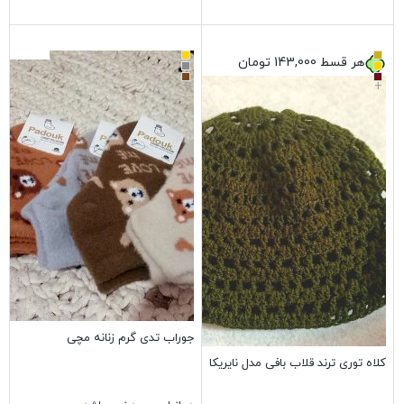
بستن
بستن
هر قسط
143,000
تومان
+
+
جوراب تدی گرم زنانه مچی
کلاه توری ترند قلاب بافی مدل نایریکا