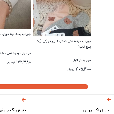
جوراب پنبه لبه توری سفی
جوراب کوتاه تدی دخترانه زیر قوزکی (پک
پنج تایی)
در انبار موجود نمی باشد
موجود در انبار
172,380
تومان
465,400
تومان
بستن
بستن
تحویل اکسپرس
تنوع رنگ بی نه