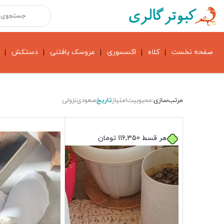
صفحه نخست
کلاه
اکسسوری
عروسک بافتنی
دستکش
مرتب‌سازی:
محبوبیت
امتیاز
تاریخ
صعودی
نزولی
هر قسط
116,350
تومان