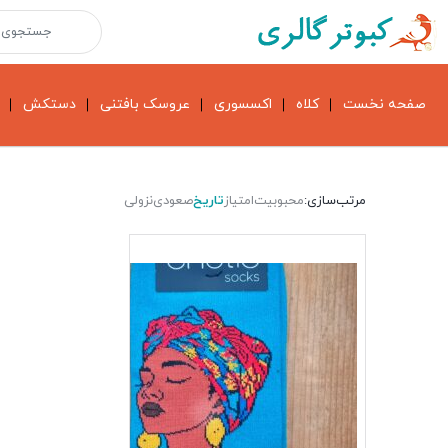
صفحه نخست
کلاه
اکسسوری
عروسک بافتنی
دستکش
مرتب‌سازی:
محبوبیت
امتیاز
تاریخ
صعودی
نزولی