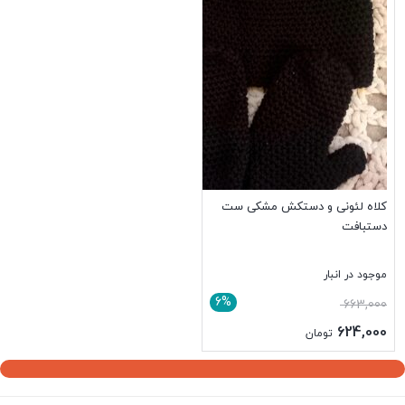
کلاه لئونی و دستکش مشکی ست
دستبافت
موجود در انبار
6%
663,000
624,000
تومان
بستن