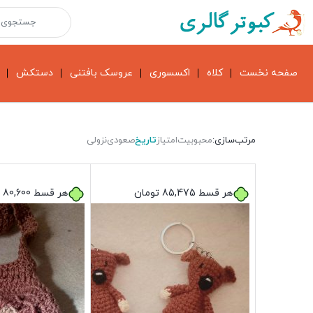
صفحه نخست
کلاه
اکسسوری
عروسک بافتنی
دستکش
مرتب‌سازی:
محبوبیت
امتیاز
تاریخ
صعودی
نزولی
هر قسط
85,475
تومان
هر قسط
80,600