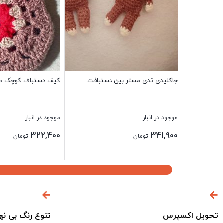
جاکلیدی تدی مستر بین دستبافت
کیف دستباف کوچک ط
موجود در انبار
موجود در انبار
322,400
341,900
تومان
تومان
بستن
بستن
تحویل اکسپرس
تنوع رنگ بی نه