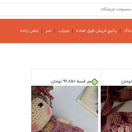
بلاگ
پکیج فروش فوق العاده
جوراب
هنر
لباس زنانه
تومان
هر قسط
96,850
تومان