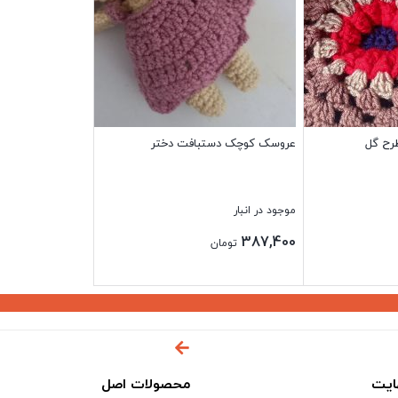
رح گل
عروسک کوچک دستبافت دختر
موجود در انبار
387,400
تومان
بستن
ایت
محصولات اصل