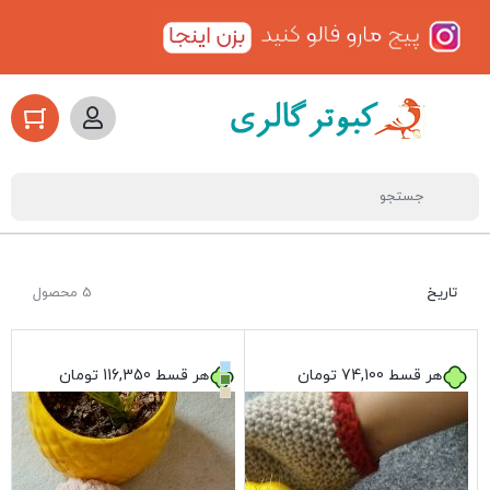
تاریخ
5 محصول
هر قسط
74,100
تومان
هر قسط
116,350
تومان