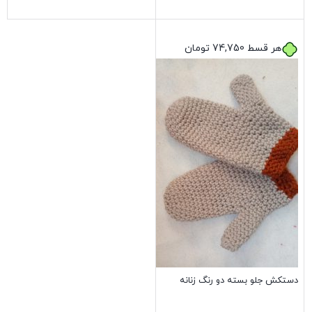
بستن
بستن
هر قسط
74,750
تومان
دستکش جلو بسته دو رنگ زنانه