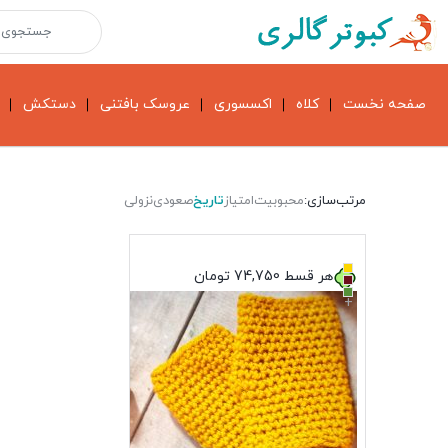
صفحه نخست
کلاه
اکسسوری
عروسک بافتنی
دستکش
مرتب‌سازی:
محبوبیت
امتیاز
تاریخ
صعودی
نزولی
هر قسط
74,750
تومان
+