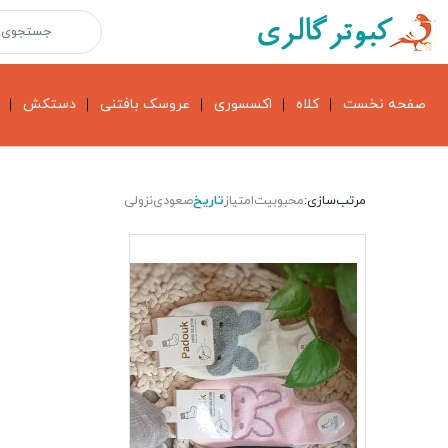
صفحه نخست
کلاه
اکسسوری
عروسک بافتنی
دستکش
مرتب‌سازی:
محبوبیت
امتیاز
تاریخ
صعودی
نزولی