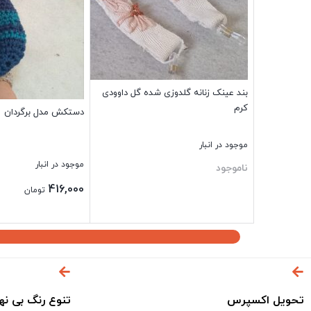
بند عینک زنانه گلدوزی شده گل داوودی
کرم
دستکش مدل برگردان
موجود در انبار
موجود در انبار
ناموجود
416,000
تومان
بستن
بستن
تحویل اکسپرس
تنوع رنگ بی نه