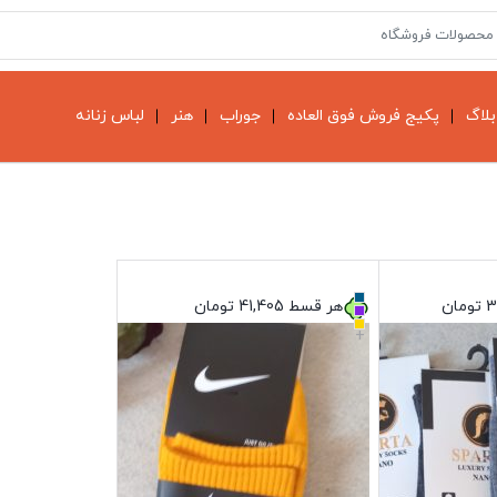
بلاگ
پکیج فروش فوق العاده
جوراب
هنر
لباس زنانه
3
تومان
هر قسط
41,405
تومان
+