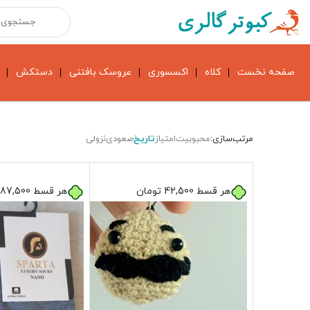
صفحه نخست
کلاه
اکسسوری
عروسک بافتنی
دستکش
مرتب‌سازی:
محبوبیت
امتیاز
تاریخ
صعودی
نزولی
هر قسط
42,500
تومان
هر قسط
87,500