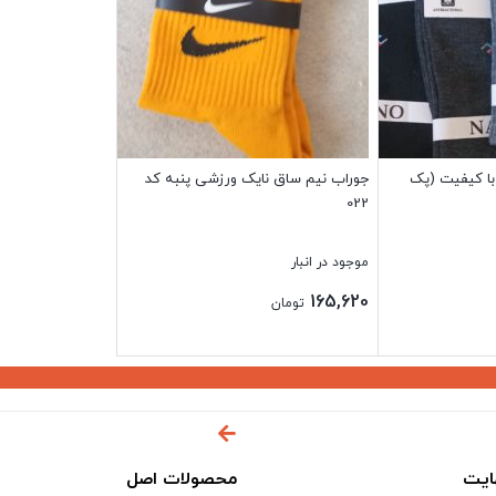
 با کیفیت (پک
جوراب نیم ساق نایک ورزشی پنبه کد
022
موجود در انبار
165,620
تومان
بستن
ایت
محصولات اصل