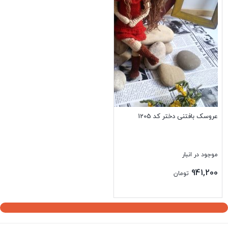
عروسک بافتنی دختر کد 1205
موجود در انبار
941,200
تومان
بستن