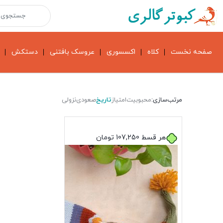
صفحه نخست
کلاه
اکسسوری
عروسک بافتنی
دستکش
مرتب‌سازی:
محبوبیت
امتیاز
تاریخ
صعودی
نزولی
هر قسط
107,250
تومان