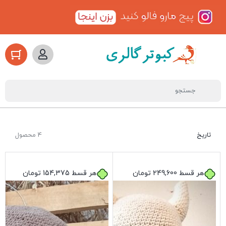
تاریخ
4 محصول
هر قسط
249,600
تومان
هر قسط
154,375
تومان