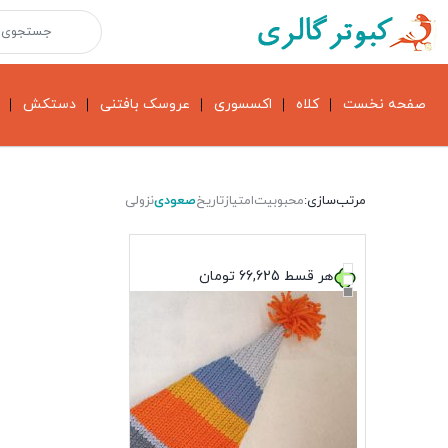
صفحه نخست
کلاه
اکسسوری
عروسک بافتنی
دستکش
مرتب‌سازی:
محبوبیت
امتیاز
تاریخ
صعودی
نزولی
هر قسط
66,625
تومان