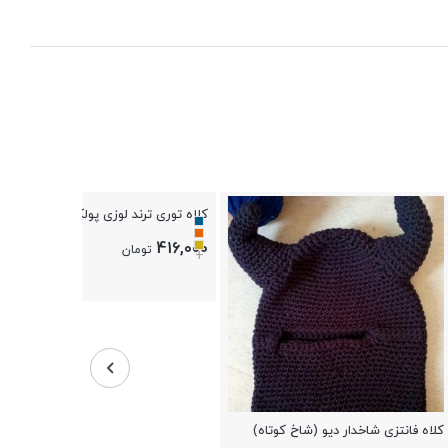
کلاه توری ترند لوزی پولکدوزی مدل
عروسک دختر با 
خاتون
422,500
416,000
تومان
تو
+
 دیو (شاخ کوتاه)