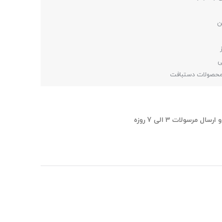
ی
 محصولات دستبافت
ل مرسولات 3 الی 7 روزه