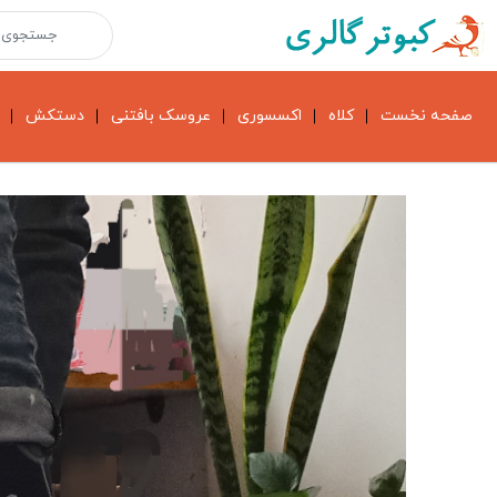
صفحه نخست
کلاه
اکسسوری
عروسک بافتنی
دستکش