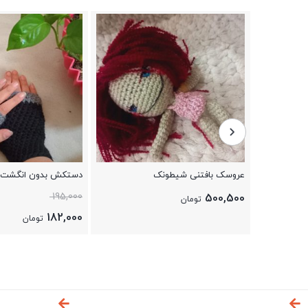
دستکش بدون انگشت مشکی طوسی
کلاه زمستونی دونه برف
زنانه و مردانه
7%
195,000
624,000
تومان
182,000
تومان