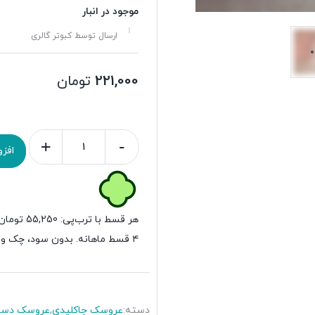
موجود در انبار
ارسال توسط کبوتر گالری
221,000
تومان
+
-
افز
هر قسط با ترب‌پی:
55,250
تومان
۴ قسط ماهانه. بدون سود، چک و ضامن.
دسته:
عروسک جاکلیدی
,
عروسک دست