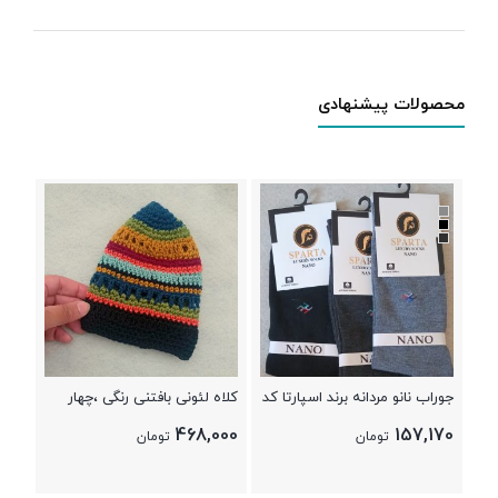
محصولات پیشنهادی
کلاه
دست
000
+
جوراب نانو مردانه برند اسپارتا کد
کلاه لئونی بافتنی رنگی ،چهار
09
فصل مردونه و زنونه کد 09
468,000
157,170
تومان
تومان