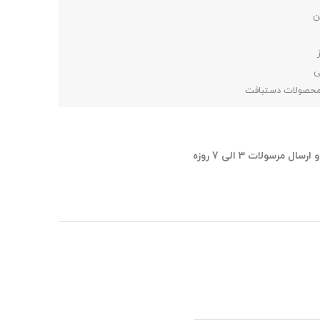
ی
 محصولات دستبافت
ل مرسولات 3 الی 7 روزه