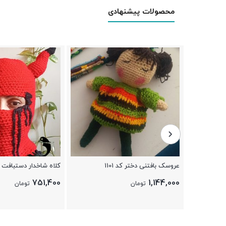
محصولات پیشنهادی
عروسک بافتنی دختر کد 1101
کلاه شاخدار دستبافت 
751,400
1,144,000
تومان
تومان