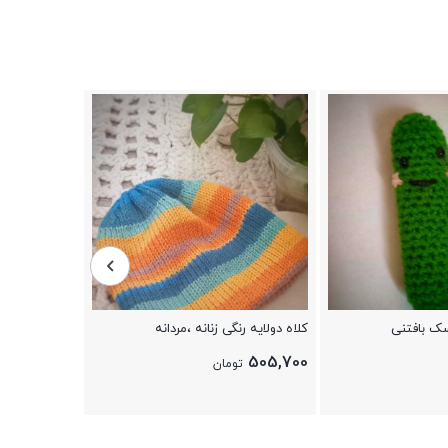
عروسک دستباف
546,000
تو
ک بافتنی
کلاه دولایه رنگی زنانه ،مردانه
505,700
تومان