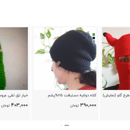
+
طرح گاو (نمایش)
کلاه دولایه دستبافت 25%پشم
خیار تق تقی عروس
403,000
390,000
تومان
تومان