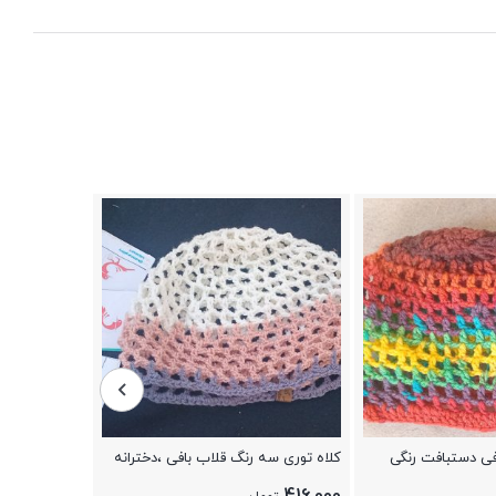
کلاه مرد عنکبو
907,400
تو
افی دستبافت رنگی
کلاه توری سه رنگ قلاب بافی ،دخترانه
زنانه