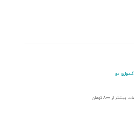
گلدوزی مو
تر از 800 تومان