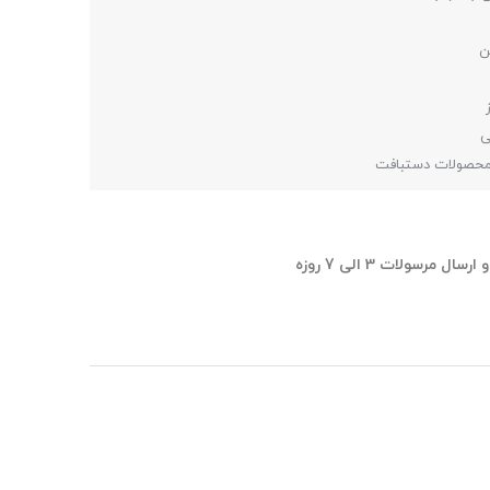
ی
 محصولات دستبافت
ل مرسولات 3 الی 7 روزه